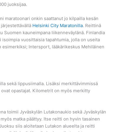
000 juoksijaa.
i maratoonari onkin saattanut jo kilpailla kesän
järjestettävällä
Helsinki City Maratonilla
. Reittinä
ittu Suomen kauneimpana liikenneväylänä. Finlandia
soimpia vuosittaisia tapahtumia, jolla on useita
esimerkiksi; Intersport, lääkärikeskus Mehiläinen
illa sekä lippusiimalla. Lisäksi merkittävimmissä
 ovat opastajat. Kilometrit on myös merkitty
 toimii Jyväskylän Lutakonaukio sekä Jyväskylän
e myös matka päättyy. Itse reitti on hyvin tasainen
oksu siis aloitetaan Lutakon alueelta ja reitti