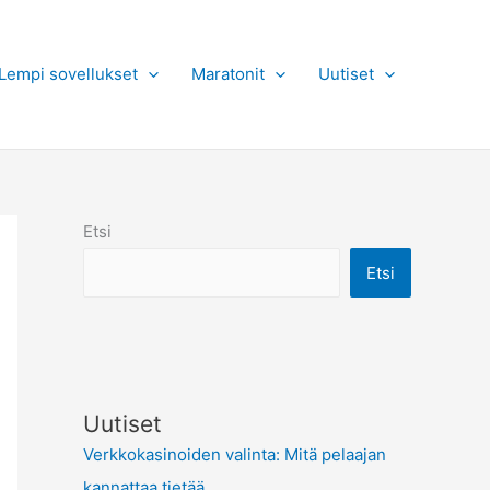
Lempi sovellukset
Maratonit
Uutiset
Etsi
Etsi
Uutiset
Verkkokasinoiden valinta: Mitä pelaajan
kannattaa tietää