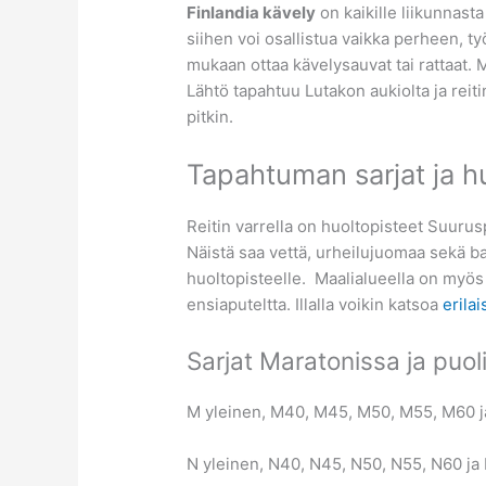
Finlandia kävely
on kaikille liikunnasta
siihen voi osallistua vaikka perheen, t
mukaan ottaa kävelysauvat tai rattaat. M
Lähtö tapahtuu Lutakon aukiolta ja reit
pitkin.
Tapahtuman sarjat ja h
Reitin varrella on huoltopisteet Suurus
Näistä saa vettä, urheilujuomaa sekä ba
huoltopisteelle. Maalialueella on myös 
ensiaputeltta. Illalla voikin katsoa
erilai
Sarjat Maratonissa ja puo
M yleinen, M40, M45, M50, M55, M60 
N yleinen, N40, N45, N50, N55, N60 ja