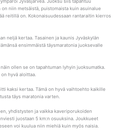
ka ympäröi Jyväsjärveä. Juoksu siis tapahtuu
 on niin metsäistä, puistomaista kuin asuinalue
 reitillä on. Kokonaisuudessaan rantaraitin kierros
staan neljä kertaa. Tasainen ja kaunis Jyväskylän
 elämänsä ensimmäistä täysmaratonia juoksevalle
 näin ollen se on tapahtuman lyhyin juoksumatka.
on hyvä aloittaa.
tti kaksi kertaa. Tämä on hyvä vaihtoehto kaikille
oitusta täys maratonia varten.
jen, yhdistysten ja vaikka kaveriporukoiden
onviesti juostaan 5 km:n osuuksina. Joukkueet
seen voi kuulua niin miehiä kuin myös naisia.