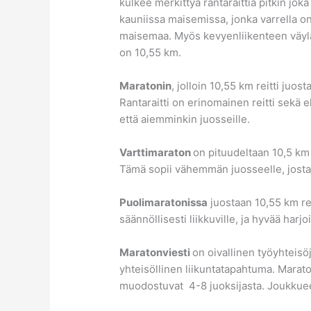
kulkee merkittyä rantaraittia pitkin jo
kauniissa maisemissa, jonka varrella on
maisemaa. Myös kevyenliikenteen väylää
on 10,55 km.
Maratonin
, jolloin 10,55 km reitti juo
Rantaraitti on erinomainen reitti sekä
että aiemminkin juosseille.
Varttimaraton
on pituudeltaan 10,5 km
Tämä sopii vähemmän juosseelle, josta 
Puolimaratonissa
juostaan 10,55 km rei
säännöllisesti liikkuville, ja hyvää harj
Maratonviesti
on oivallinen työyhteisö
yhteisöllinen liikuntatapahtuma. Marat
muodostuvat 4-8 juoksijasta. Joukkuee