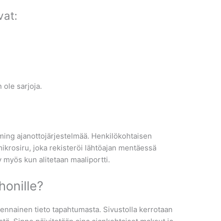
vat:
 ole sarjoja.
u
ming ajanottojärjestelmää. Henkilökohtaisen
ikrosiru, joka rekisteröi lähtöajan mentäessä
yy myös kun alitetaan maaliportti.
honille?
lennainen tieto tapahtumasta. Sivustolla kerrotaan