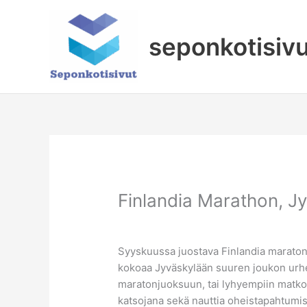
Siirry
sisältöön
seponkotisiv
Finlandia Marathon, J
Syyskuussa juostava Finlandia maraton
kokoaa Jyväskylään suuren joukon urhei
maratonjuoksuun, tai lyhyempiin matko
katsojana sekä nauttia oheistapahtumis