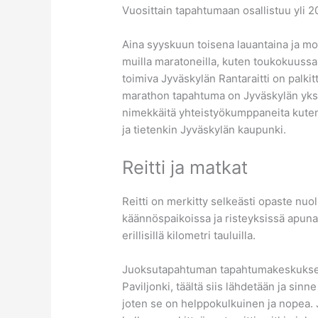
Vuosittain tapahtumaan osallistuu yli 2
Aina syyskuun toisena lauantaina ja mon
muilla maratoneilla, kuten toukokuussa 
toimiva Jyväskylän Rantaraitti on palk
marathon tapahtuma on Jyväskylän yksi i
nimekkäitä yhteistyökumppaneita kuten 
ja tietenkin Jyväskylän kaupunki.
Reitti ja matkat
Reitti on merkitty selkeästi opaste nuol
käännöspaikoissa ja risteyksissä apuna
erillisillä kilometri tauluilla.
Juoksutapahtuman tapahtumakeskuksena
Paviljonki, täältä siis lähdetään ja sinn
joten se on helppokulkuinen ja nopea. Ju