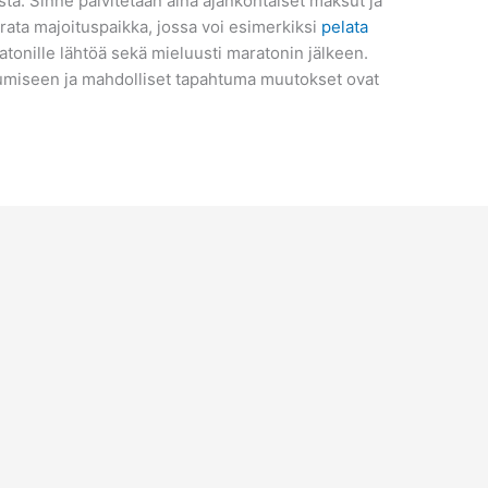
stä. Sinne päivitetään aina ajankohtaiset maksut ja
ata majoituspaikka, jossa voi esimerkiksi
pelata
onille lähtöä sekä mieluusti maratonin jälkeen.
umiseen ja mahdolliset tapahtuma muutokset ovat