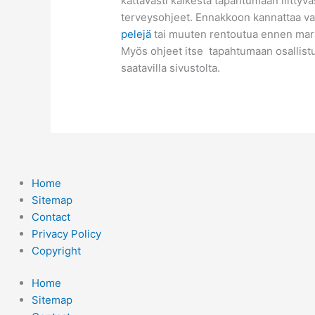
kattavasti kaikesta tapahtumaan liittyvä
terveysohjeet. Ennakkoon kannattaa var
pelejä
tai muuten rentoutua ennen marat
Myös ohjeet itse tapahtumaan osallist
saatavilla sivustolta.
Home
Sitemap
Contact
Privacy Policy
Copyright
Home
Sitemap