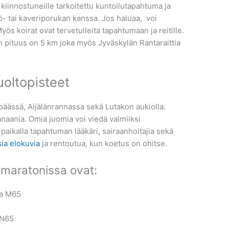
 kiinnostuneille tarkoitettu kuntoilutapahtuma ja
yö- tai kaveriporukan kanssa. Jos haluaa, voi
yös koirat ovat tervetulleita tapahtumaan ja reitille.
in pituus on 5 km joka myös Jyväskylän Rantaraittia
uoltopisteet
päässä, Aijälänrannassa sekä Lutakon aukiolla.
naania. Omia juomia voi viedä valmiiksi
paikalla tapahtuman lääkäri, sairaanhoitajia sekä
sia elokuvia
ja rentoutua, kun koetus on ohitse.
limaratonissa ovat:
ja M65
 N65