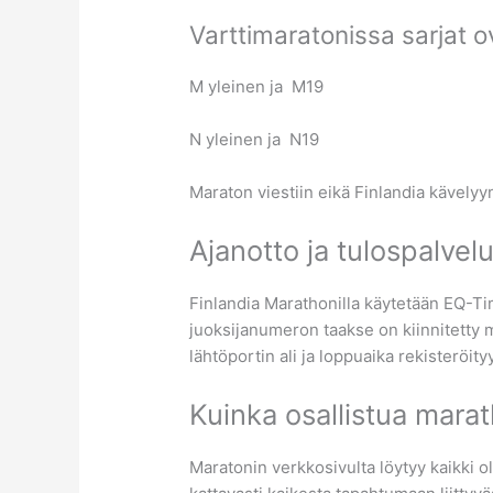
Varttimaratonissa sarjat o
M yleinen ja M19
N yleinen ja N19
Maraton viestiin eikä Finlandia kävelyyn
Ajanotto ja tulospalvel
Finlandia Marathonilla käytetään EQ-Ti
juoksijanumeron taakse on kiinnitetty m
lähtöportin ali ja loppuaika rekisteröit
Kuinka osallistua marat
Maratonin verkkosivulta löytyy kaikki o