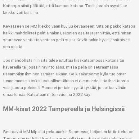
Koitappa siinä päättää, että kumpaa katsoa. Tosin jostain syystä se
kiekko voittaa aina.
Kevääseen se MM kiekko vaan kuuluu kevääseen. Sitä on pakko katsoa
kaikki mahdolliset pelit ainakin Leijonien osalta ja jännittää, että miten
seuraavaa vastusta vastaan pelit sujuu. Kevät onkin hyvin jännittävää
sen osalta.
Jos mahdollista niin sitä tulee istuttua kisakatsomossa kotona tai
kavereilla tai jossain ravintolassa, missä peliä on seuraamassa
useampikin ihminen samaan aikaan. Se kisakatsomo kyllä tuo oman
tunnelmansa, koska luonnollisestikaan ei ole mahdollista ihan tuosta
vain juosta peleissä. Pomo ei jostain syystä tykkää, jos ottaa vähän
omaa lomaa. Katsotaan miten vuonna 2022 käy.
MM-kisat 2022 Tampereella ja Helsingissä
Seuraavat MM kilpailut pelataankin Suomessa, Leijonien kotiottelut on
Tampereen uudella Uros Live areenalla ja muutoin pelejä pelataan niin