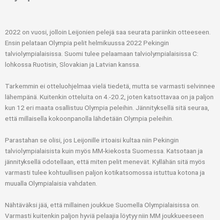
2022 on vuosi, jolloin Leijonien pelejä saa seurata pariinkin otteeseen.
Ensin pelataan Olympia pelit helmikuussa 2022 Pekingin
talviolympialaisissa. Suomi tulee pelaamaan talviolympialaisissa C:
lohkossa Ruotisin, Slovakian ja Latvian kanssa.
Tarkemmin ei otteluohjelmaa vielä tiedetä, mutta se varmasti selvinnee
lähempänä. Kuitenkin otteluita on 4.-20.2, joten katsottavaa on ja paljon
kun 12 eri maata osallistuu Olympia peleihin. Jännityksellä sitä seuraa,
että millaisella kokoonpanolla lähdetään Olympia peleihin.
Parastahan se olisi, jos Leijonille irtoaisi kultaa niin Pekingin
talviolympialaisista kuin myös MM-kiekosta Suomessa. Katsotaan ja
jännityksellä odotellaan, että miten pelit menevät. Kyllähän sitä myös
varmasti tulee kohtuullisen paljon kotikatsomossa istuttua kotona ja
muualla Olympialaisia vahdaten.
Nähtäväksi jää, että millainen joukkue Suomella Olympialaisissa on.
Varmasti kuitenkin paljon hyviä pelaajia löytyy niin MM joukkueeseen