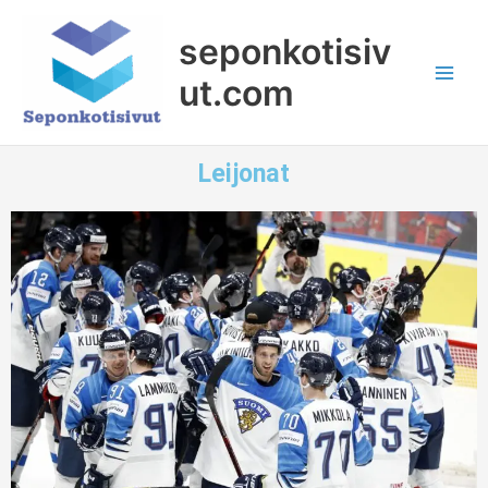
Siirry
sisältöön
seponkotisiv
ut.com
Leijonat