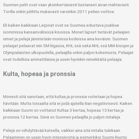
Suomen pelit ovat vaan yksinkertaisesti luistaneet aivan mahtavasti.
Torilla onkin juhlittu mukavasti varsinkin 2011 pelien voittoa.
Eli kaiken kaikkiaan Leijonat ovat se Suomea edustava joukkue
isommissa kansainvälisissä kisoissa. Monet lapset tietävät pelaajien
nimet ja pelejä jännitetään monissa kodeissa aina keväisin. Suomen
pelaajat pelaavat niin SM liigassa, KHL:ssä sekä NHL:ssä MM-kisojen ja
Olympialaisten ulkopuolella, pelaajilla onkin paljon kokemusta. Pelaajat
ovat todellisia ammattilaisia ja usein hyvinkin nimekkäitä pelaajia.
Kulta, hopeaa ja pronssia
Monesti sitä sanotaan, että kultaa ja pronssia voitetaan ja hopea
hävitään. Mutta toisaalta sitä ei pidä ajatella liian negatiivisesti. Kaiken
kaikkiaan Suomi on voittanut Kultaa 3 kertaa, hopeaa 13 kertaa ja
pronssia 12 kertaa. Siinä on Suomen pelaajilla jo paljon mitaleja.
Pelejä on viihdyttävää katsella, vaikkei aina sitä mitalia tulekaan.
Pelaaminen on usein hyvin intensiivistä ja esimerkiksi Suomi-Ruotsi