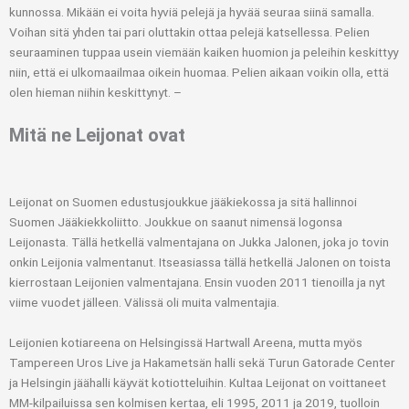
kunnossa. Mikään ei voita hyviä pelejä ja hyvää seuraa siinä samalla.
Voihan sitä yhden tai pari oluttakin ottaa pelejä katsellessa. Pelien
seuraaminen tuppaa usein viemään kaiken huomion ja peleihin keskittyy
niin, että ei ulkomaailmaa oikein huomaa. Pelien aikaan voikin olla, että
olen hieman niihin keskittynyt. –
Mitä ne Leijonat ovat
Leijonat on Suomen edustusjoukkue jääkiekossa ja sitä hallinnoi
Suomen Jääkiekkoliitto. Joukkue on saanut nimensä logonsa
Leijonasta. Tällä hetkellä valmentajana on Jukka Jalonen, joka jo tovin
onkin Leijonia valmentanut. Itseasiassa tällä hetkellä Jalonen on toista
kierrostaan Leijonien valmentajana. Ensin vuoden 2011 tienoilla ja nyt
viime vuodet jälleen. Välissä oli muita valmentajia.
Leijonien kotiareena on Helsingissä Hartwall Areena, mutta myös
Tampereen Uros Live ja Hakametsän halli sekä Turun Gatorade Center
ja Helsingin jäähalli käyvät kotiotteluihin. Kultaa Leijonat on voittaneet
MM-kilpailuissa sen kolmisen kertaa, eli 1995, 2011 ja 2019, tuolloin