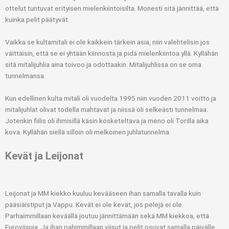
ottelut tuntuvat erityisen mielenkiintoisilta. Monesti sitä jännittää, että
kuinka pelit päätyvät.
Vaikka se kultamitali ei ole kaikkein tärkein asia, niin valehtelisin jos
väittäisin, että se ei yhtään kiinnosta ja pidä mielenkiintoa yllä. Kyllähän
sitä mitalijuhlia aina toivoo ja odottaakin. Mitalijuhlissa on se oma
tunnelmansa.
Kun edellinen kulta mitali oli vuodelta 1995 niin vuoden 2011 voitto ja
mitalijuhlat olivat todella mahtavat ja niissä oli selkeästi tunnelmaa.
Jotenkin fiilis oli ihmisillä käsin kosketeltava ja meno oli Torilla aika
kova. Kyllähän siellä silloin oli melkoinen juhlatunnelma.
Kevät ja Leijonat
Leijonat ja MM kiekko kuuluu kevääseen ihan samalla tavalla kuin
pääsiäistiput ja Vappu. Kevät ei ole kevät, jos pelejä ei ole.
Parhaimmillaan keväällä joutuu jännittämään sekä MM kiekkoa, että
Euroviisuja. Ja ihan pahimmillaan viisut ja pelit osuvat samalla päivälle.