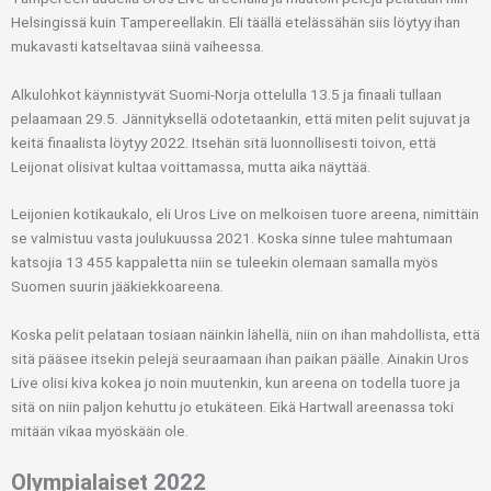
Helsingissä kuin Tampereellakin. Eli täällä etelässähän siis löytyy ihan
mukavasti katseltavaa siinä vaiheessa.
Alkulohkot käynnistyvät Suomi-Norja ottelulla 13.5 ja finaali tullaan
pelaamaan 29.5. Jännityksellä odotetaankin, että miten pelit sujuvat ja
keitä finaalista löytyy 2022. Itsehän sitä luonnollisesti toivon, että
Leijonat olisivat kultaa voittamassa, mutta aika näyttää.
Leijonien kotikaukalo, eli Uros Live on melkoisen tuore areena, nimittäin
se valmistuu vasta joulukuussa 2021. Koska sinne tulee mahtumaan
katsojia 13 455 kappaletta niin se tuleekin olemaan samalla myös
Suomen suurin jääkiekkoareena.
Koska pelit pelataan tosiaan näinkin lähellä, niin on ihan mahdollista, että
sitä pääsee itsekin pelejä seuraamaan ihan paikan päälle. Ainakin Uros
Live olisi kiva kokea jo noin muutenkin, kun areena on todella tuore ja
sitä on niin paljon kehuttu jo etukäteen. Eikä Hartwall areenassa toki
mitään vikaa myöskään ole.
Olympialaiset 2022