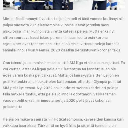
Mietin tässä mennyttä vuotta. Leijonien peli ei tänä vuonna kerännyt niin
paljoa suosiota kuin aikaisempina vuosina. Kevät jotenkin meni
alakulossa ilman kunnollista virettä katsella pelejä. Mutta ehkä nyt
sitten seuraava kausi iskee paremmin taas. Isolta osin korona
rajoitukset ovat tehneet sen, että ei oikein huvittanut pelejä katsella
samalla innolla kuin yleensä. 2020 kisatkin peruuntuivat koronan takia.
Oon tainnut jo aiemminkin mainita, että SM liiga ei niin ole mun juttuni. En
voi väittää, että SM-liigan pelejä tuli katsottua tai fanitettua, en ole
edes varma koska pelit alkavat. Mutta jostain syystä sitten Leijonien
pelit kuitenkin aina houkuttelee katsomaan, oli sitten Olympia pelit tai
MM-pelit kyseessä. Nyt 2022 onkin odotettavissa kahdet eri pelit ja
tällä hetkellä tuntuu, että pelejä jo innolla odottaakin, vaikka tämän
vuoden pelit eivät niin innostaneet ja 2020 pelit jäivät kokonaan
pelaamatta.
Pelejä on mukava seurata niin kotikatsomossa, kavereiden kanssa kuin
vaikkapa baareissa. Tärkeintä on hyvä fiiilis ja se, että tunnelma on