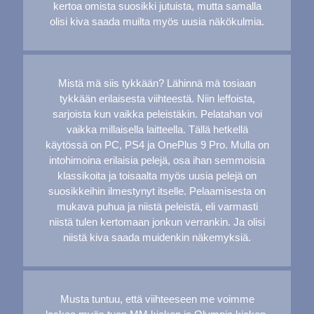
kertoa omista suosikki jutuista, mutta samalla
olisi kiva saada muilta myös uusia näkökulmia.
Mistä mä siis tykkään? Lähinnä mä tosiaan
tykkään erilaisesta viihteestä. Niin leffoista,
sarjoista kun vaikka peleistäkin. Pelatahan voi
vaikka millaisella laitteella. Tällä hetkellä
käytössä on PC, PS4 ja OnePlus 9 Pro. Mulla on
intohimoina erilaisia pelejä, osa ihan semmoisia
klassikoita ja toisaalta myös uusia pelejä on
suosikkeihin ilmestynyt itselle. Pelaamisesta on
mukava puhua ja niistä peleistä, eli varmasti
niistä tulen kertomaan jonkun verrankin. Ja olisi
niistä kiva saada muidenkin näkemyksiä.
Musta tuntuu, että viihteeseen me voimme