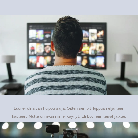
Lucifer oli aivan huippu sarja. Sitten sen piti loppua neljänteen
kauteen. Mutta onneksi niin ei käynyt. Eli Luciferin taival jatkuu.
Jossain vaiheessa aloin katselemaan The Order sarjaa, mikä oli
järkyttävän huonosti tehty mutta tajuttoman koukuttava. Kaksi