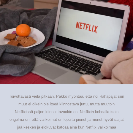
Toivottavasti vielä pitkään. Pakko myöntää, että noi Rahapajat sun
muut ei oikein ole itseä kiinnostava juttu, mutta muutoin
Netflixissä paljon kiinnostavaakin on. Netflixin kohdalla isoin
ongelma on, että valikoimat on lopulta pienet ja monet hyvät sarjat
jää kesken ja elokuvat katoaa aina kun Netflix valikoimaa