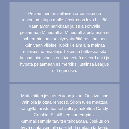
Pelaaminen on sellainen omanlaisensa
rentoutumistapa mulle. Joskus on kiva heittää
vaan aivon narikkaan ja istua sohvalle
pelaamaan Minecraftia. Minecraftia pelatessa ei
pahemmin tarvitse älynystyröitä rasittaa, sen
kuin vaan viljelee, ruokkii eläimiä ja mainaa
erilaisia materiaaleja. Toisessa hetkessä sitä
kaipaa toimintaa ja on kiva vetää discord auki ja
hypätä pelaamaan esimerkiksi justiinsa League
of Legendsia.
Mutta sitten joskus ei vaan jaksa. On kiva ihan
vain olla ja ottaa rennosti. Silloin tulee maattua
sängyllä tai istuttua sohvalla ja hakattua Candy
Crushia. Ei sitä sen suurempia ja
kummallisempia tarvitse tehdäkään. Joskus on
hyvä osata vain olla ja ei tehdä mitään tärkeää,