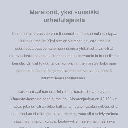
Maratonit, yksi suosikki
urheilulajeista
Tässä on tullut vuosien varrella seurattua montaa erilaista tapaa
liikkua ja urheilla. Yksi syy on varmasti se, että urheilua
seuratessa pääsee näkemään itsensä ylittämistä. Urheilijat
koittavat kerta toisensa jälkeen suoriutua paremmin kuin edellisellä
kerralla. On kiehtovaa nähdä, kuinka ihminen pystyy koko ajan
parempiin suorituksiin ja kuinka ihminen voi vetää itsensä
äärimmilleen urheillessaan.
Kaikista maailman urheilulajeista maratonit ovat selvästi
kiinnostavimmasta päästä itselläni. Maratonjuoksu on 42,195 km
matka, joka urheilijan tulee taittaa. On sanomattakin selvää, että
tuota matkaa ei taita ihan kuka tahansa, vaan siitä selviytyminen
vaatii hyvin paljon kuntoa, kestävyyttä, mielen hallintaa sekä