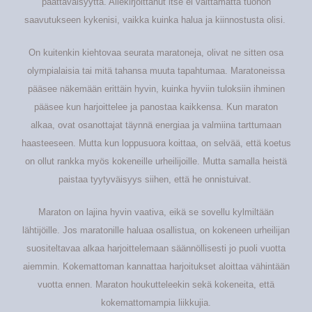
päättäväisyyttä. Allekirjoittanut itse ei välttämättä tuohon
saavutukseen kykenisi, vaikka kuinka halua ja kiinnostusta olisi.
On kuitenkin kiehtovaa seurata maratoneja, olivat ne sitten osa
olympialaisia tai mitä tahansa muuta tapahtumaa. Maratoneissa
pääsee näkemään erittäin hyvin, kuinka hyviin tuloksiin ihminen
pääsee kun harjoittelee ja panostaa kaikkensa. Kun maraton
alkaa, ovat osanottajat täynnä energiaa ja valmiina tarttumaan
haasteeseen. Mutta kun loppusuora koittaa, on selvää, että koetus
on ollut rankka myös kokeneille urheilijoille. Mutta samalla heistä
paistaa tyytyväisyys siihen, että he onnistuivat.
Maraton on lajina hyvin vaativa, eikä se sovellu kylmiltään
lähtijöille. Jos maratonille haluaa osallistua, on kokeneen urheilijan
suositeltavaa alkaa harjoittelemaan säännöllisesti jo puoli vuotta
aiemmin. Kokemattoman kannattaa harjoitukset aloittaa vähintään
vuotta ennen. Maraton houkutteleekin sekä kokeneita, että
kokemattomampia liikkujia.