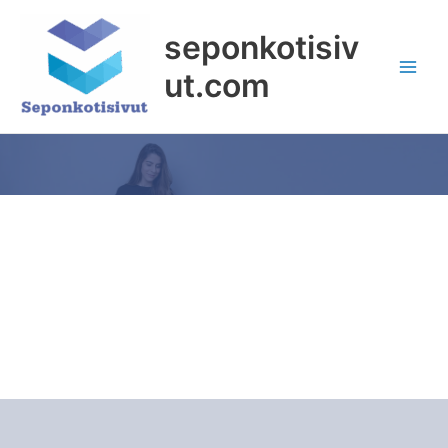
Siirry
sisältöön
seponkotisiv
ut.com