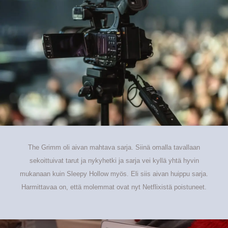
kautta sitä tuli katseltua, jotenkin se veti vaan mukaansa. Harmitti
kun ei kolmatta kautta tullut.
The Grimm oli aivan mahtava sarja. Siinä omalla tavallaan
sekoittuivat tarut ja nykyhetki ja sarja vei kyllä yhtä hyvin
mukanaan kuin Sleepy Hollow myös. Eli siis aivan huippu sarja.
Harmittavaa on, että molemmat ovat nyt Netflixistä poistuneet.