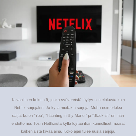
Taivaallinen keksintö, jonka syövereistä löytyy niin elokuvia kuin
Netflix sarjojakin! Ja kyllä muitakin sarjoja. Mutta esimerkiksi
sarjat kuten ”You”, ”Haunting in Bly Manor” ja ”Blacklist” on ihan
ehdottomia. Tosin Netflixistä kyllä löytää ihan kunnolliset määrät
kaikenlaista kivaa aina. Koko ajan tulee uusia sarjoja.