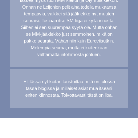
laskea myös tuon MM kiekon ja Olympia kiekon.
Onhan ne Leijonien pelit aina todella mukaansa
tempaavia, vaikkei sitä jääkiekko nyt muuten
seuraisi. Tosiaan itse SM liiga ei kyllä innosta.
Siihen ei sen suurempaa syytä ole. Mutta onhan
se MM-jääkiekko just semmoinen, mikä on
pakko seurata. Vähän niin kuin Euroviisutkin.
Molempia seuraa, mutta ei kuitenkaan
välttämättä intohimosta johtuen.
Eli tässä nyt koitan taustoittaa mitä on tulossa
tässä blogissa ja millaiset asiat mua itseäni
eniten kiinnostaa. Toivottavasti tästä on iloa.