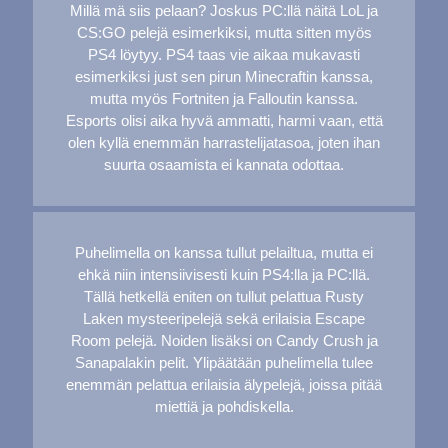
Millä mä siis pelaan? Joskus PC:llä näitä LoL ja
CS:GO pelejä esimerkiksi, mutta sitten myös
PS4 löytyy. PS4 taas vie aikaa mukavasti
esimerkiksi just sen pirun Minecraftin kanssa,
mutta myös Fortniten ja Falloutin kanssa.
Esports olisi aika hyvä ammatti, harmi vaan, että
olen kyllä enemmän harrastelijatasoa, joten ihan
suurta osaamista ei kannata odottaa.
Puhelimella on kanssa tullut pelailtua, mutta ei
ehkä niin intensiivisesti kuin PS4:lla ja PC:llä.
Tällä hetkellä eniten on tullut pelattua Rusty
Laken mysteeripelejä sekä erilaisia Escape
Room pelejä. Noiden lisäksi on Candy Crush ja
Sanapalakin pelit. Ylipäätään puhelimella tulee
enemmän pelattua erilaisia älypelejä, joissa pitää
miettiä ja pohdiskella.